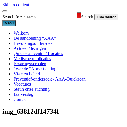
Skip to content
Search for:
Search
Menu
Welkom
De aandoening “AAA”
Bevolkingsonderzoek
Actueel / lezingen
Quickscan centra / Locaties
Medische publicaties
Ervaringsverhalen
Over de “Aortastichting”
Visie en beleid
Preventief-onderzoek / AAA-Quickscan
Vacatures
Steun onze stichting
Jaarverslag
Contact
img_63812df14734f
Aortastichting