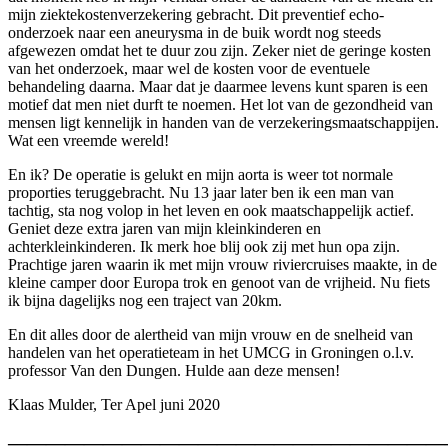
mijn ziektekostenverzekering gebracht. Dit preventief echo-
onderzoek naar een aneurysma in de buik wordt nog steeds
afgewezen omdat het te duur zou zijn. Zeker niet de geringe kosten
van het onderzoek, maar wel de kosten voor de eventuele
behandeling daarna. Maar dat je daarmee levens kunt sparen is een
motief dat men niet durft te noemen. Het lot van de gezondheid van
mensen ligt kennelijk in handen van de verzekeringsmaatschappijen.
Wat een vreemde wereld!
En ik? De operatie is gelukt en mijn aorta is weer tot normale
proporties teruggebracht. Nu 13 jaar later ben ik een man van
tachtig, sta nog volop in het leven en ook maatschappelijk actief.
Geniet deze extra jaren van mijn kleinkinderen en
achterkleinkinderen. Ik merk hoe blij ook zij met hun opa zijn.
Prachtige jaren waarin ik met mijn vrouw riviercruises maakte, in de
kleine camper door Europa trok en genoot van de vrijheid. Nu fiets
ik bijna dagelijks nog een traject van 20km.
En dit alles door de alertheid van mijn vrouw en de snelheid van
handelen van het operatieteam in het UMCG in Groningen o.l.v.
professor Van den Dungen. Hulde aan deze mensen!
Klaas Mulder, Ter Apel juni 2020
———————————————————————