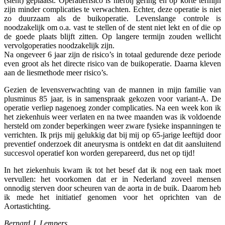
(stent) geplaatst. Operatierisico is hierbij gering en op korte termijn
zijn minder complicaties te verwachten. Echter, deze operatie is niet
zo duurzaam als de buikoperatie. Levenslange controle is
noodzakelijk om o.a. vast te stellen of de stent niet lekt en of die op
de goede plaats blijft zitten. Op langere termijn zouden wellicht
vervolgoperaties noodzakelijk zijn.
Na ongeveer 6 jaar zijn de risico’s in totaal gedurende deze periode
even groot als het directe risico van de buikoperatie. Daarna kleven
aan de liesmethode meer risico’s.
Gezien de levensverwachting van de mannen in mijn familie van
plusminus 85 jaar, is in samenspraak gekozen voor variant-A. De
operatie verliep nagenoeg zonder complicaties. Na een week kon ik
het ziekenhuis weer verlaten en na twee maanden was ik voldoende
hersteld om zonder beperkingen weer zware fysieke inspanningen te
verrichten. Ik prijs mij gelukkig dat bij mij op 65-jarige leeftijd door
preventief onderzoek dit aneurysma is ontdekt en dat dit aansluitend
succesvol operatief kon worden gerepareerd, dus net op tijd!
In het ziekenhuis kwam ik tot het besef dat ik nog een taak moet
vervullen: het voorkomen dat er in Nederland zoveel mensen
onnodig sterven door scheuren van de aorta in de buik. Daarom heb
ik mede het initiatief genomen voor het oprichten van de
Aortastichting.
Bernard J. Lempers