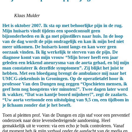
Klaas Mulder
Het is oktober 2007. Ik sta op met behoorlijke pijn in de rug.
Mijn huisarts vindt tijdens een spoedconsult geen
bijzonderheden en ik ga met pijnstillers naar huis. In de loop
van de dag wordt de pijn ondragelijk en kan ik mijn bed niet
meer uitkomen. De huisarts komt langs en kan weer geen
oorzaak vinden. Ik lig werkelijk te sterven van de pijn. De
diagnose komt van mijn vrouw “Mijn broer heeft een jaar
geleden een lekkend aneurysma van de aorta gehad, en bij mijn
man constateer ik dezelfde symptomen”. Zij blijkt het juist te
hebben. Met een bloedgang brengt de ambulance mij naar het
UMCG-ziekenhuis in Groningen. Op de operatietafel hoor ik
professor Van den Dungen nog zeggen “Opschieten mensen, ik
geef hem nog hoogstens vier minuten!”. Twee dagen later word
ik wakker, “Dat was kantje boord mijnheer!”, zegt de zaalarts.
“Uw aorta vertoonde een uitstulping van 9,5 cm, een tijdbom in
je lichaam zonder dat je het beseft.
Toen al pleitten prof. Van de Dungen en zijn staf voor een preventief
onderzoek naar deze levensbedreigende aandoening. Heel
gemakkelijk uit te voeren: via een echo je buik controleren. Vanaf
dat moment heb ik mijn verhaal onder de aandacht van de media en