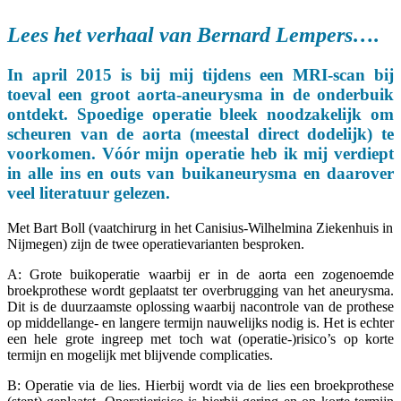
Lees het verhaal van Bernard Lempers….
In april
2015
is bij mij tijdens een MRI-scan bij
toeval een groot aorta-aneurysma in de onderbuik
ontdekt. Spoedige operatie bleek noodzakelijk om
scheuren van de aorta (meestal direct dodelijk) te
voorkomen. Vóór mijn operatie heb ik mij verdiept
in alle ins en outs van buikaneurysma en daarover
veel literatuur gelezen.
Met Bart Boll (vaatchirurg in het Canisius-Wilhelmina Ziekenhuis in
Nijmegen) zijn de twee operatievarianten besproken.
A: Grote buikoperatie waarbij er in de aorta een zogenoemde
broekprothese wordt geplaatst ter overbrugging van het aneurysma.
Dit is de duurzaamste oplossing waarbij nacontrole van de prothese
op middellange- en langere termijn nauwelijks nodig is. Het is echter
een hele grote ingreep met toch wat (operatie-)risico’s op korte
termijn en mogelijk met blijvende complicaties.
B: Operatie via de lies. Hierbij wordt via de lies een broekprothese