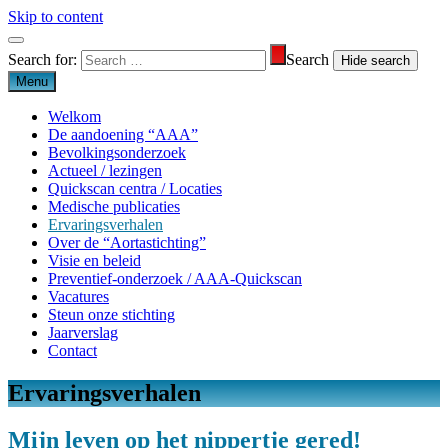
Skip to content
Search for:
Search
Menu
Welkom
De aandoening “AAA”
Bevolkingsonderzoek
Actueel / lezingen
Quickscan centra / Locaties
Medische publicaties
Ervaringsverhalen
Over de “Aortastichting”
Visie en beleid
Preventief-onderzoek / AAA-Quickscan
Vacatures
Steun onze stichting
Jaarverslag
Contact
Ervaringsverhalen
Aortastichting
Mijn leven op het nippertje gered!