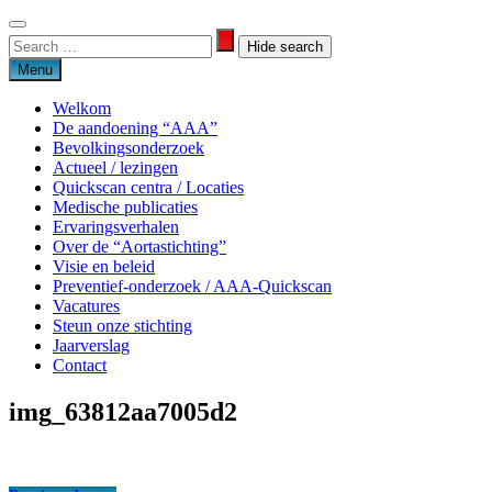
Skip
to
Search
Search
content
for:
Menu
Welkom
De aandoening “AAA”
Bevolkingsonderzoek
Actueel / lezingen
Quickscan centra / Locaties
Medische publicaties
Ervaringsverhalen
Over de “Aortastichting”
Visie en beleid
Preventief-onderzoek / AAA-Quickscan
Vacatures
Steun onze stichting
Jaarverslag
Contact
img_63812aa7005d2
Aortastichting