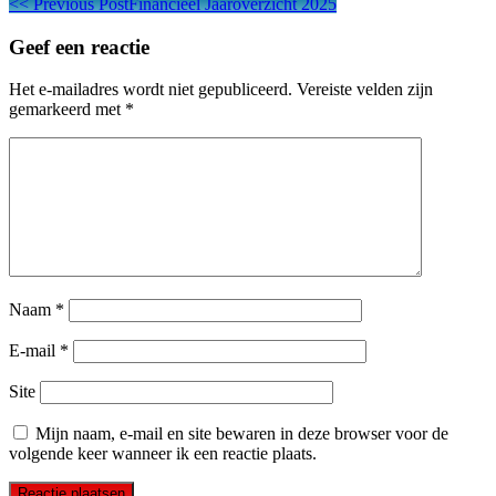
Berichtnavigatie
<<
Previous Post
Financieel Jaaroverzicht 2025
Geef een reactie
Het e-mailadres wordt niet gepubliceerd.
Vereiste velden zijn
gemarkeerd met
*
Naam
*
E-mail
*
Site
Mijn naam, e-mail en site bewaren in deze browser voor de
volgende keer wanneer ik een reactie plaats.