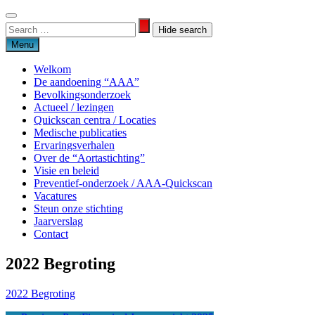
Skip
to
Search
Search
content
for:
Menu
Welkom
De aandoening “AAA”
Bevolkingsonderzoek
Actueel / lezingen
Quickscan centra / Locaties
Medische publicaties
Ervaringsverhalen
Over de “Aortastichting”
Visie en beleid
Preventief-onderzoek / AAA-Quickscan
Vacatures
Steun onze stichting
Jaarverslag
Contact
2022 Begroting
Aortastichting
2022 Begroting