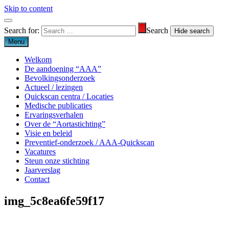
Skip to content
Search for:
Search
Menu
Welkom
De aandoening “AAA”
Bevolkingsonderzoek
Actueel / lezingen
Quickscan centra / Locaties
Medische publicaties
Ervaringsverhalen
Over de “Aortastichting”
Visie en beleid
Preventief-onderzoek / AAA-Quickscan
Vacatures
Steun onze stichting
Jaarverslag
Contact
img_5c8ea6fe59f17
Aortastichting