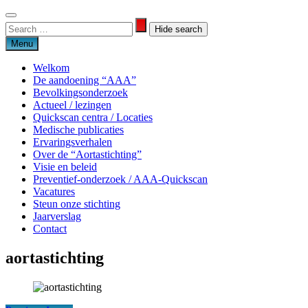
Skip
to
Search
Search
content
for:
Menu
Welkom
De aandoening “AAA”
Bevolkingsonderzoek
Actueel / lezingen
Quickscan centra / Locaties
Medische publicaties
Ervaringsverhalen
Over de “Aortastichting”
Visie en beleid
Preventief-onderzoek / AAA-Quickscan
Vacatures
Steun onze stichting
Jaarverslag
Contact
aortastichting
Aortastichting