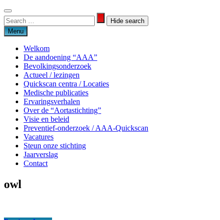
Skip
to
Search
Search
content
for:
Menu
Welkom
De aandoening “AAA”
Bevolkingsonderzoek
Actueel / lezingen
Quickscan centra / Locaties
Medische publicaties
Ervaringsverhalen
Over de “Aortastichting”
Visie en beleid
Preventief-onderzoek / AAA-Quickscan
Vacatures
Steun onze stichting
Jaarverslag
Contact
owl
Aortastichting