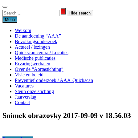
Skip
to
Search
Search
content
for:
Menu
Welkom
De aandoening “AAA”
Bevolkingsonderzoek
Actueel / lezingen
Quickscan centra / Locaties
Medische publicaties
Ervaringsverhalen
Over de “Aortastichting”
Visie en beleid
Preventief-onderzoek / AAA-Quickscan
Vacatures
Steun onze stichting
Jaarverslag
Contact
Snímek obrazovky 2017-09-09 v 18.56.03
Aortastichting