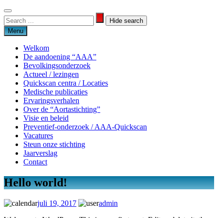
Skip
to
Search
Search
content
for:
Menu
Welkom
De aandoening “AAA”
Bevolkingsonderzoek
Actueel / lezingen
Quickscan centra / Locaties
Medische publicaties
Ervaringsverhalen
Over de “Aortastichting”
Visie en beleid
Preventief-onderzoek / AAA-Quickscan
Vacatures
Steun onze stichting
Jaarverslag
Contact
Hello world!
Aortastichting
juli 19, 2017
admin