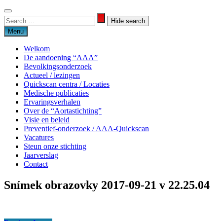
Skip
to
Search
Search
content
for:
Menu
Welkom
De aandoening “AAA”
Bevolkingsonderzoek
Actueel / lezingen
Quickscan centra / Locaties
Medische publicaties
Ervaringsverhalen
Over de “Aortastichting”
Visie en beleid
Preventief-onderzoek / AAA-Quickscan
Vacatures
Steun onze stichting
Jaarverslag
Contact
Snímek obrazovky 2017-09-21 v 22.25.04
Aortastichting