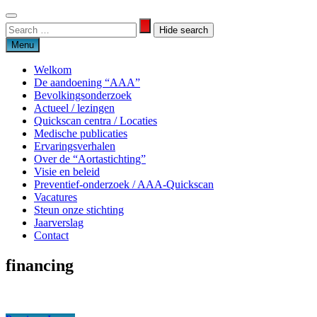
Skip
to
Search
Search
content
for:
Menu
Welkom
De aandoening “AAA”
Bevolkingsonderzoek
Actueel / lezingen
Quickscan centra / Locaties
Medische publicaties
Ervaringsverhalen
Over de “Aortastichting”
Visie en beleid
Preventief-onderzoek / AAA-Quickscan
Vacatures
Steun onze stichting
Jaarverslag
Contact
financing
Aortastichting