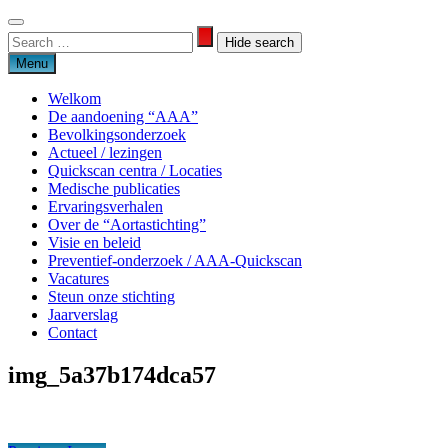
Skip
to
Search
Search
content
for:
Menu
Welkom
De aandoening “AAA”
Bevolkingsonderzoek
Actueel / lezingen
Quickscan centra / Locaties
Medische publicaties
Ervaringsverhalen
Over de “Aortastichting”
Visie en beleid
Preventief-onderzoek / AAA-Quickscan
Vacatures
Steun onze stichting
Jaarverslag
Contact
img_5a37b174dca57
Aortastichting