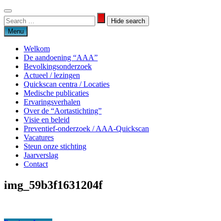
Skip
to
Search
Search
content
for:
Menu
Welkom
De aandoening “AAA”
Bevolkingsonderzoek
Actueel / lezingen
Quickscan centra / Locaties
Medische publicaties
Ervaringsverhalen
Over de “Aortastichting”
Visie en beleid
Preventief-onderzoek / AAA-Quickscan
Vacatures
Steun onze stichting
Jaarverslag
Contact
img_59b3f1631204f
Aortastichting