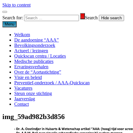
Skip to content
Search for:
Search
Menu
Welkom
De aandoening “AAA”
Bevolkingsonderzoek
Actueel / lezingen
Quickscan centra / Locaties
Medische publicaties
Ervaringsverhalen
Over de “Aortastichting”
Visie en beleid
Preventief-onderzoek / AAA-Quickscan
Vacatures
Steun onze stichting
Jaarverslag
Contact
img_59ad982b3d856
Aortastichting