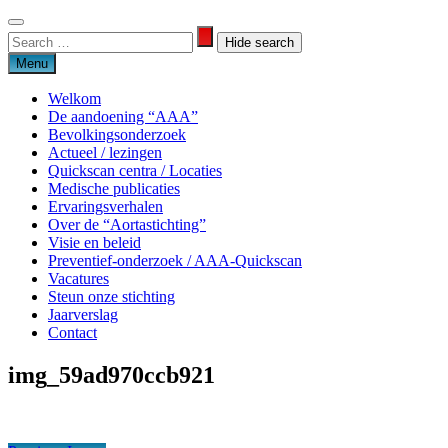
Skip
to
Search
Search
content
for:
Menu
Welkom
De aandoening “AAA”
Bevolkingsonderzoek
Actueel / lezingen
Quickscan centra / Locaties
Medische publicaties
Ervaringsverhalen
Over de “Aortastichting”
Visie en beleid
Preventief-onderzoek / AAA-Quickscan
Vacatures
Steun onze stichting
Jaarverslag
Contact
img_59ad970ccb921
Aortastichting