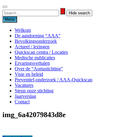
Skip
to
Search
Search
content
for:
Menu
Welkom
De aandoening “AAA”
Bevolkingsonderzoek
Actueel / lezingen
Quickscan centra / Locaties
Medische publicaties
Ervaringsverhalen
Over de “Aortastichting”
Visie en beleid
Preventief-onderzoek / AAA-Quickscan
Vacatures
Steun onze stichting
Jaarverslag
Contact
img_6a42079843d8e
Aortastichting