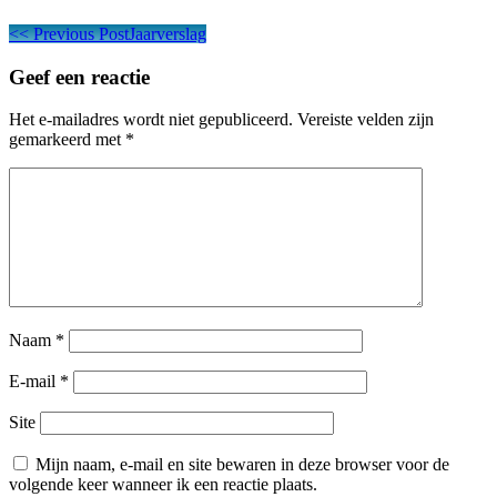
Berichtnavigatie
<<
Previous Post
Jaarverslag
Geef een reactie
Het e-mailadres wordt niet gepubliceerd.
Vereiste velden zijn
gemarkeerd met
*
Naam
*
E-mail
*
Site
Mijn naam, e-mail en site bewaren in deze browser voor de
volgende keer wanneer ik een reactie plaats.