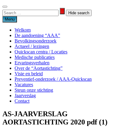
Skip
to
Search
Search
content
for:
Menu
Welkom
De aandoening “AAA”
Bevolkingsonderzoek
Actueel / lezingen
Quickscan centra / Locaties
Medische publicaties
Ervaringsverhalen
Over de “Aortastichting”
Visie en beleid
Preventief-onderzoek / AAA-Quickscan
Vacatures
Steun onze stichting
Jaarverslag
Contact
AS-JAARVERSLAG
Aortastichting
AORTASTICHTING 2020 pdf (1)