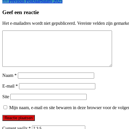
Berichtnavigatie
<<
Previous Post
Jaarbalans 2025
Geef een reactie
Het e-mailadres wordt niet gepubliceerd.
Vereiste velden zijn gemark
Naam
*
E-mail
*
Site
Mijn naam, e-mail en site bewaren in deze browser voor de volgen
Current ye@r
*