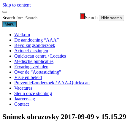
Skip to content
Search for:
Search
Menu
Welkom
De aandoening “AAA”
Bevolkingsonderzoek
Actueel / lezingen
Quickscan centra / Locaties
Medische publicaties
Ervaringsverhalen
Over de “Aortastichting”
Visie en beleid
Preventief-onderzoek / AAA-Quickscan
Vacatures
Steun onze stichting
Jaarverslag
Contact
Snímek obrazovky 2017-09-09 v 15.15.29
Aortastichting