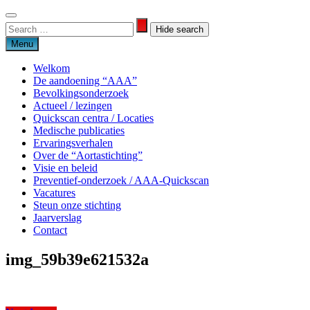
Skip
to
Search
Search
content
for:
Menu
Welkom
De aandoening “AAA”
Bevolkingsonderzoek
Actueel / lezingen
Quickscan centra / Locaties
Medische publicaties
Ervaringsverhalen
Over de “Aortastichting”
Visie en beleid
Preventief-onderzoek / AAA-Quickscan
Vacatures
Steun onze stichting
Jaarverslag
Contact
img_59b39e621532a
Aortastichting