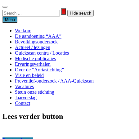
Skip
to
Search
Search
content
for:
Menu
Welkom
De aandoening “AAA”
Bevolkingsonderzoek
Actueel / lezingen
Quickscan centra / Locaties
Medische publicaties
Ervaringsverhalen
Over de “Aortastichting”
Visie en beleid
Preventief-onderzoek / AAA-Quickscan
Vacatures
Steun onze stichting
Jaarverslag
Contact
Lees verder button
Aortastichting