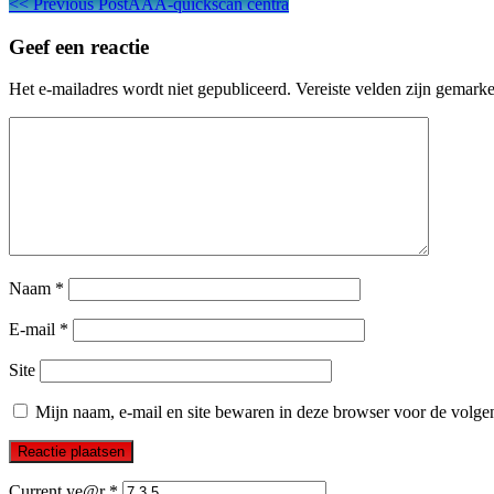
Berichtnavigatie
<<
Previous Post
AAA-quickscan centra
Geef een reactie
Het e-mailadres wordt niet gepubliceerd.
Vereiste velden zijn gemark
Naam
*
E-mail
*
Site
Mijn naam, e-mail en site bewaren in deze browser voor de volgen
Current ye@r
*