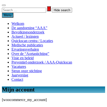
Skip
to
Search
Search
content
for:
Menu
Welkom
De aandoening “AAA”
Bevolkingsonderzoek
Actueel / lezingen
Quickscan centra / Locaties
Medische publicaties
Ervaringsverhalen
Over de “Aortastichting”
Visie en beleid
Preventief-onderzoek / AAA-Quickscan
Vacatures
Steun onze stichting
Jaarverslag
Contact
Mijn account
Aortastichting
[woocommerce_my_account]