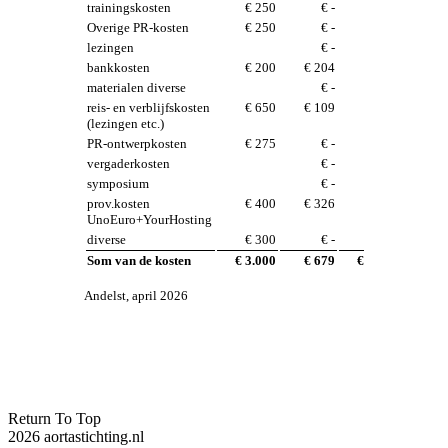
trainingskosten
€ 250
€ -
Overige PR-kosten
€ 250
€ -
€ 100
lezingen
€ -
bankkosten
€ 200
€ 204
€ 250
materialen diverse
€ -
reis- en verblijfskosten
€ 650
€ 109
€ 650
(lezingen etc.)
PR-ontwerpkosten
€ 275
€ -
vergaderkosten
€ -
symposium
€ -
prov.kosten
€ 400
€ 326
€ 350
UnoEuro+YourHosting
diverse
€ 300
€ -
€ 300
Som van de kosten
€ 3.000
€ 679
€ 2.000
Andelst, april 2026
Return To Top
2026 aortastichting.nl