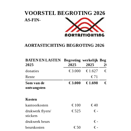
VOORSTEL BEGROTING 2026
AS-FIN-
AORTASTICHTING BEGROTING 2026
BATEN EN LASTEN
Begroting
werkelijk
Begroting
2025
2025
2025
2026
donaties
€ 3.000
€ 1.627
€ 2.000
Rente
€ 71
Som van de
€ 3.000
€ 1.698
€ 2.000
ontvangsten
Kosten
kantoorkosten
€ 100
€ 40
€ 75
drukwerk flyers/
€ 525
€ -
€ 275
stickers
drukwerk beurs
€ -
beurskosten
€ 50
€ -