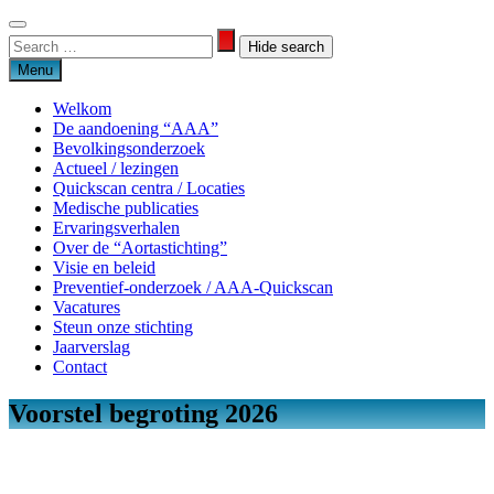
Skip
to
Search
Search
content
for:
Menu
Welkom
De aandoening “AAA”
Bevolkingsonderzoek
Actueel / lezingen
Quickscan centra / Locaties
Medische publicaties
Ervaringsverhalen
Over de “Aortastichting”
Visie en beleid
Preventief-onderzoek / AAA-Quickscan
Vacatures
Steun onze stichting
Jaarverslag
Contact
Voorstel begroting 2026
Aortastichting